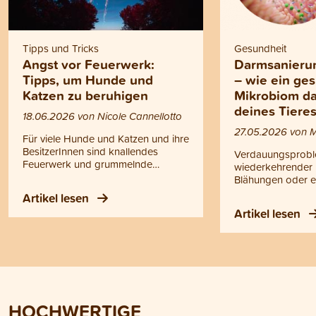
Tipps und Tricks
Gesundheit
Angst vor Feuerwerk:
Darmsanieru
Tipps, um Hunde und
– wie ein ge
Katzen zu beruhigen
Mikrobiom d
deines Tiere
18.06.2026 von Nicole Cannellotto
27.05.2026 von M
Für viele Hunde und Katzen und ihre
BesitzerInnen sind knallendes
Verdauungsprobl
Feuerwerk und grummelnde
wiederkehrender D
Gewitter ein Albtraum, denn viele
Blähungen oder ei
Tiere haben panische Angst davor.
sind für viele Hu
Artikel lesen
In diesem Blogbeitrag findest du
KatzenhalterInne
Artikel lesen
Tipps, wie du deinen Hund oder
Häufig bleibt die
deine Katze an Silvester und am 1.
Verborgenen, wäh
August beruhigen kannst.
Symptome behand
Dabei beginnt di
Gesundheit im Da
gesagt im Mikrob
sensible System a
HOCHWERTIGE
hat das Auswirku