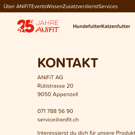
Über ANiFiT
Events
Wissen
Zusatzverdienst
Services
Hundefutter
Katzenfutter
KONTAKT
ANiFiT AG
Rütistrasse 20
9050 Appenzell
071 788 56 90
service@anifit.ch
Interessierst du dich für unsere Produ