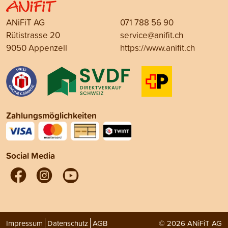
ANiFiT AG
071 788 56 90
Rütistrasse 20
service@anifit.ch
9050 Appenzell
https://www.anifit.ch
Zahlungsmöglichkeiten
Social Media
Impressum
Datenschutz
AGB
© 2026 ANiFiT AG