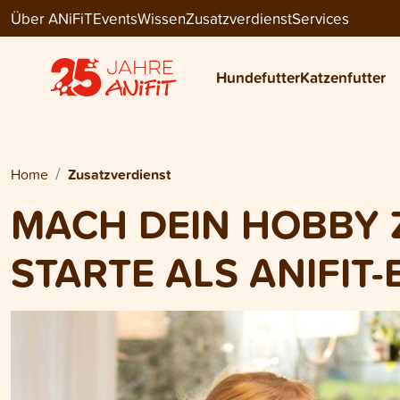
Über ANiFiT
Events
Wissen
Zusatzverdienst
Services
Hundefutter
Katzenfutter
Home
Zusatzverdienst
MACH DEIN HOBBY 
STARTE ALS ANIFIT