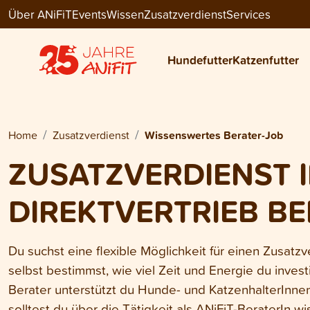
Über ANiFiT
Events
Wissen
Zusatzverdienst
Services
Hundefutter
Katzenfutter
Home
Zusatzverdienst
Wissenswertes Berater-Job
ZUSATZVERDIENST 
DIREKTVERTRIEB BEI
Du suchst eine flexible Möglichkeit für einen Zusatzve
selbst bestimmst, wie viel Zeit und Energie du invest
Berater unterstützt du Hunde- und KatzenhalterInnen
solltest du über die Tätigkeit als ANiFiT-BeraterIn wi