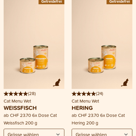
Getreidefrei
Getreidefrei
(
28
)
(
24
)
Cat Menu Wet
Cat Menu Wet
WEISSFISCH
HERING
ab
CHF 23.70
6x Dose Cat
ab
CHF 23.70
6x Dose Cat
Weissfisch 200 g
Hering 200 g