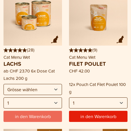
(
28
)
(
9
)
Cat Menu Wet
Cat Menu Wet
LACHS
FILET POULET
ab
CHF 23.70
6x Dose Cat
CHF 42.00
Lachs 200 g
12x Pouch Cat Filet Poulet 100
g
in den Warenkorb
in den Warenkorb