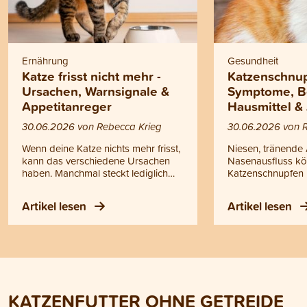
Ernährung
Gesundheit
Katze frisst nicht mehr -
Katzenschnup
Ursachen, Warnsignale &
Symptome, B
Appetitanreger
Hausmittel &
30.06.2026 von Rebecca Krieg
30.06.2026 von 
Wenn deine Katze nichts mehr frisst,
Niesen, tränende
kann das verschiedene Ursachen
Nasenausfluss kö
haben. Manchmal steckt lediglich
Katzenschnupfen 
eine vorübergehende Laune
handelt es sich ni
dahinter, manchmal können aber
einfache Erkältun
Artikel lesen
Artikel lesen
auch gesundheitliche Probleme die
ansteckende Erk
Ursache sein. Doch wann helfen
oberen Atemwege
einfache Tricks oder ein
Katzenschnupfen k
Appetitanreger für Katzen und wann
Kitten, ältere Kat
solltest du zum Tierarzt gehen?
geschwächte Tiere
Antworten auf diese Fragen findest
werden. Bei Fieber
du in diesem Blogartikel.
Ausfluss, Atempr
KATZENFUTTER OHNE GETREIDE
Appetitlosigkeit o