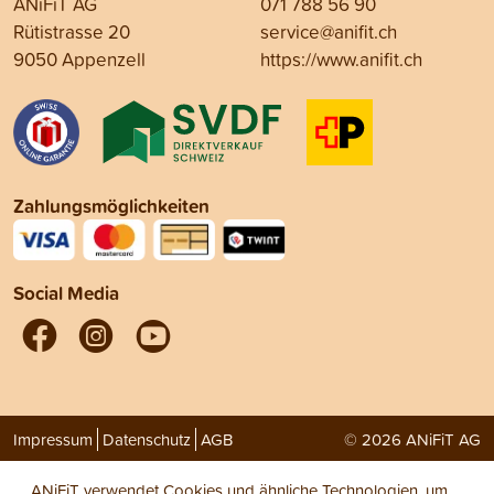
ANiFiT AG
071 788 56 90
Rütistrasse 20
service@anifit.ch
9050 Appenzell
https://www.anifit.ch
Zahlungsmöglichkeiten
Social Media
Impressum
Datenschutz
AGB
© 2026 ANiFiT AG
ANiFiT verwendet Cookies und ähnliche Technologien, um