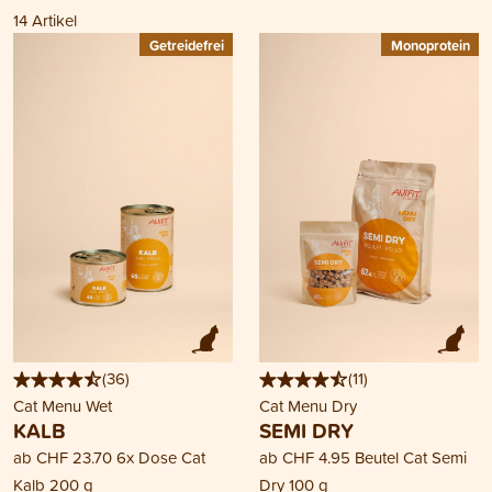
14
Artikel
Getreidefrei
Monoprotein
(
36
)
(
11
)
Cat Menu Wet
Cat Menu Dry
KALB
SEMI DRY
ab
CHF 23.70
6x Dose Cat
ab
CHF 4.95
Beutel Cat Semi
Kalb 200 g
Dry 100 g