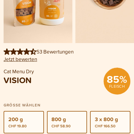
53 Bewertungen
Jetzt bewerten
Cat Menu Dry
85
%
VISION
FLEISCH
GRÖSSE WÄHLEN
200 g
800 g
3 x 800 g
CHF 19.80
CHF 58.90
CHF 166.50