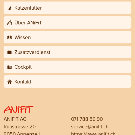
Katzenfutter
Über ANiFiT
Wissen
Zusatzverdienst
Cockpit
Kontakt
ANiFiT AG
071 788 56 90
Rütistrasse 20
service@anifit.ch
9050 Appenzell
https://www.anifit.ch