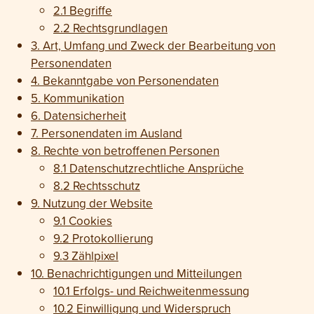
2.1 Begriffe
2.2 Rechts­grundlagen
3. Art, Umfang und Zweck der Bearbeitung von
Personen­daten
4. Bekanntgabe von Personen­daten
5. Kommunikation
6. Daten­sicherheit
7. Personen­daten im Ausland
8. Rechte von betroffenen Personen
8.1 Daten­schutz­rechtliche Ansprüche
8.2 Rechtsschutz
9. Nutzung der Website
9.1 Cookies
9.2 Protokollierung
9.3 Zählpixel
10. Benach­richti­gungen und Mit­teilungen
10.1 Erfolgs- und Reichweiten­messung
10.2 Einwilligung und Wider­spruch