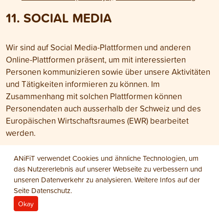
11. SOCIAL MEDIA
Wir sind auf Social Media-Plattformen und anderen
Online-Plattformen präsent, um mit interessierten
Personen kommunizieren sowie über unsere Aktivitäten
und Tätigkeiten informieren zu können. Im
Zusammenhang mit solchen Plattformen können
Personendaten auch ausserhalb der Schweiz und des
Europäischen Wirtschaftsraumes (EWR) bearbeitet
werden.
Es gelten jeweils auch die Allgemeinen
ANiFiT verwendet Cookies und ähnliche Technologien, um
Geschäftsbedingungen (AGB) und
das Nutzererlebnis auf unserer Webseite zu verbessern und
Nutzungsbedingungen sowie Datenschutzerklärungen
unseren Datenverkehr zu analysieren. Weitere Infos auf der
und sonstigen Bestimmungen der einzelnen Betreiber
Seite
Datenschutz
.
solcher Plattformen. Diese Bestimmungen informieren
Okay
insbesondere über die Rechte von betroffenen