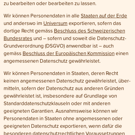
zu bear­beiten oder bear­beiten zu lassen.
Wir können Personen­daten in alle
Staaten auf der Erde
und anderswo im
Universum
exportieren, sofern das
dortige Recht gemäss
Beschluss des Schwei­zerischen
Bundesrates
und – sofern und soweit die Daten­schutz-
Grund­verordnung (DSGVO) anwendbar ist – auch
gemäss
Beschluss der Euro­päischen Kommission
einen
angemessenen Daten­schutz gewährleistet.
Wir können Personen­daten in Staaten, deren Recht
keinen angemessenen Daten­schutz gewähr­leistet, über­
mitteln, sofern der Daten­schutz aus anderen Gründen
gewährleistet ist, insbesondere auf Grund­lage von
Standard­daten­schutzklauseln oder mit anderen
geeigneten Garantien. Ausnahms­weise können wir
Personen­daten in Staaten ohne angemessenen oder
geeigneten Daten­schutz exportieren, wenn dafür die
besonderen daten­schutz­rechtlichen Voraus­setzungen