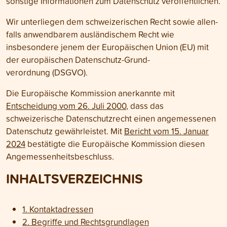
sonstige Informationen zum Daten­schutz veröffentlichen.
Wir unterliegen dem schweizerischen Recht sowie allen­
falls anwendbarem auslän­dischem Recht wie
insbesondere jenem der Euro­päischen Union (EU) mit
der euro­päischen Daten­schutz-Grund­
verordnung (DSGVO).
Die Europäische Kommission anerkannte mit
Entscheidung vom 26. Juli 2000
, dass das
schweizerische Daten­schutz­recht einen angemessenen
Daten­schutz gewähr­leistet. Mit
Bericht vom 15. Januar
2024
bestätigte die Euro­päische Kommission diesen
Angemessen­heits­beschluss.
INHALTS­VERZEICHNIS
1. Kontakt­adressen
2. Begriffe und Rechts­grundlagen