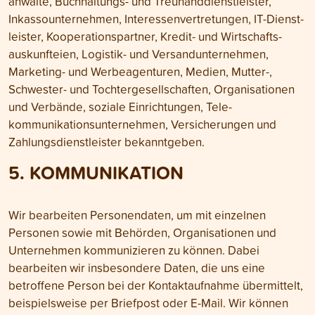
anwälte, Buch­haltungs- und Treu­hand­dienst­leister,
Inkasso­unter­nehmen, Interessen­vertretungen, IT-Dienst­
leister, Kooperations­partner, Kredit- und Wirt­schafts­
auskunfteien, Logistik- und Ver­sand­unter­nehmen,
Marketing- und Werbe­agenturen, Medien, Mutter-,
Schwester- und Tochter­gesell­schaften, Organi­sationen
und Verbände, soziale Ein­richtungen, Tele­
kommunikations­unternehmen, Ver­sicherungen und
Zahlungs­dienst­leister bekannt­geben.
5. KOMMUNIKATION
Wir bearbeiten Personen­daten, um mit einzelnen
Personen sowie mit Behörden, Organi­sationen und
Unternehmen kommuni­zieren zu können. Dabei
bearbeiten wir insbesondere Daten, die uns eine
betroffene Person bei der Kontakt­aufnahme übermittelt,
beispielsweise per Briefpost oder E-Mail. Wir können