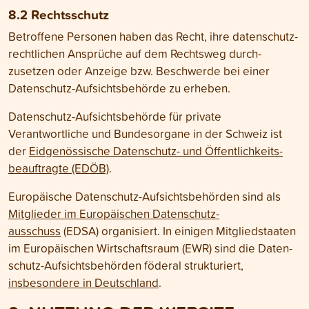
8.2 Rechtsschutz
Betroffene Personen haben das Recht, ihre daten­schutz­
rechtlichen Ansprüche auf dem Recht­sweg durch­
zusetzen oder Anzeige bzw. Beschwerde bei einer
Daten­schutz-Auf­sichts­behörde zu erheben.
Daten­schutz-Aufsichts­behörde für private
Verantwortliche und Bundes­organe in der Schweiz ist
der
Eid­genössische Daten­schutz- und Öffentlich­keits­
beauftragte (EDÖB)
.
Europäische Daten­schutz-Aufsichts­behörden sind als
Mit­glieder im Euro­päischen Daten­schutz­
ausschuss
(EDSA) organisiert. In einigen Mitglied­staaten
im Euro­päischen Wirtschafts­raum (EWR) sind die Daten­
schutz-Auf­sichts­behörden föderal strukturiert,
insbesondere in Deutsch­land
.