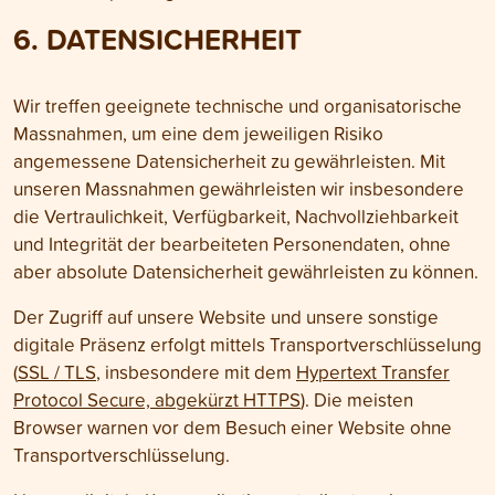
6. DATEN­SICHERHEIT
Wir treffen geeignete technische und organisatorische
Mass­nahmen, um eine dem jeweiligen Risiko
angemessene Daten­sicherheit zu gewähr­leisten. Mit
unseren Mass­nahmen gewähr­leisten wir insbesondere
die Ver­traulichkeit, Ver­fügbarkeit, Nach­vollzieh­barkeit
und Integrität der bearbeiteten Personen­daten, ohne
aber absolute Daten­sicherheit gewährleisten zu können.
Der Zugriff auf unsere Website und unsere sonstige
digitale Präsenz erfolgt mittels Transport­verschlüsselung
(
SSL / TLS
, insbesondere mit dem
Hypertext Transfer
Protocol Secure, abgekürzt HTTPS
). Die meisten
Browser warnen vor dem Besuch einer Website ohne
Transport­verschlüsselung.