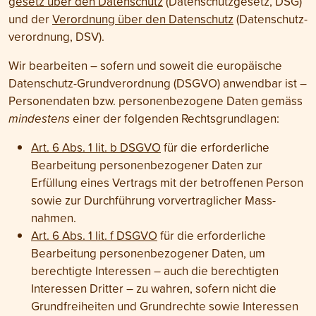
gesetz über den Daten­schutz
(Daten­schutz­gesetz, DSG)
und der
Verordnung über den Daten­schutz
(Daten­schutz­
verordnung, DSV).
Wir bearbeiten – sofern und soweit die europäische
Daten­schutz-Grund­verordnung (DSGVO) anwendbar ist –
Personen­daten bzw. personenbezogene Daten gemäss
mindestens
einer der folgenden Rechts­grundlagen:
Art. 6 Abs. 1 lit. b DSGVO
für die erforderliche
Bearbeitung personen­bezogener Daten zur
Erfüllung eines Vertrags mit der betroffenen Person
sowie zur Durch­führung vor­vertraglicher Mass­
nahmen.
Art. 6 Abs. 1 lit. f DSGVO
für die erforderliche
Bearbeitung personen­bezogener Daten, um
berechtigte Interessen – auch die berechtigten
Interessen Dritter – zu wahren, sofern nicht die
Grund­freiheiten und Grund­rechte sowie Interessen