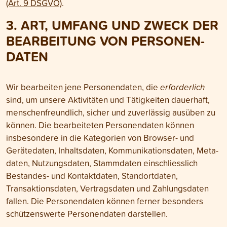
(Art. 9 DSGVO)
.
3. ART, UMFANG UND ZWECK DER
BEARBEITUNG VON PERSONEN­
DATEN
Wir bearbeiten jene Personen­daten, die
erforderlich
sind, um unsere Aktivitäten und Tätig­keiten dauerhaft,
menschen­freundlich, sicher und zuverlässig ausüben zu
können. Die bearbeiteten Personen­daten können
insbesondere in die Kategorien von Browser- und
Gerätedaten, Inhalts­daten, Kommuni­kations­daten, Meta­
daten, Nutzungs­daten, Stamm­daten einschliesslich
Bestandes- und Kontakt­daten, Standort­daten,
Transaktions­daten, Vertrags­daten und Zahlungs­daten
fallen. Die Personen­daten können ferner besonders
schützens­werte Personen­daten darstellen.