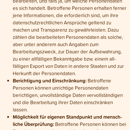
bearbeiten, und falls ja, um welche Personen­daten
es sich handelt. Betroffene Personen erhalten ferner
jene Infor­mationen, die erforder­lich sind, um ihre
daten­schutz­rechtlichen Ansprüche geltend zu
machen und Trans­parenz zu gewähr­leisten. Dazu
zählen die bearbeiteten Personen­daten als solche,
aber unter anderem auch Angaben zum
Bearbeitungs­zweck, zur Dauer der Auf­bewahrung,
zu einer all­fälligen Bekannt­gabe bzw. einem all­
fälligen Export von Daten in andere Staaten und zur
Herkunft der Personen­daten.
Berichtigung und Einschränkung:
Betroffene
Personen können unrichtige Personen­daten
berichtigen, unvoll­ständige Daten vervoll­ständigen
und die Bear­beitung ihrer Daten ein­schränken
lassen.
Möglichkeit für eigenen Stand­punkt und mensch­
liche Überprüfung:
Betroffene Personen können bei