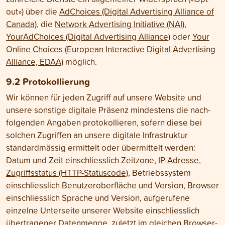
out») über die
AdChoices (Digital Advertising Alliance of
Canada)
, die
Network Advertising Initiative (NAI)
,
YourAdChoices (Digital Advertising Alliance)
oder
Your
Online Choices (European Interactive Digital Advertising
Alliance, EDAA)
möglich.
9.2 Protokollierung
Wir können für jeden Zugriff auf unsere Website und
unsere sonstige digitale Präsenz mindestens die nach­
folgenden Angaben protokollieren, sofern diese bei
solchen Zugriffen an unsere digitale Infrastruktur
standard­mässig ermittelt oder über­mittelt werden:
Datum und Zeit einschliesslich Zeit­zone,
IP-Adresse
,
Zugriffs­status (HTTP-Statuscode)
, Betriebs­system
einschliesslich Benutzer­oberfläche und Version, Browser
einschliesslich Sprache und Version, aufgerufene
einzelne Unterseite unserer Website einschliesslich
übertragener Daten­menge,
zuletzt im gleichen Browser-