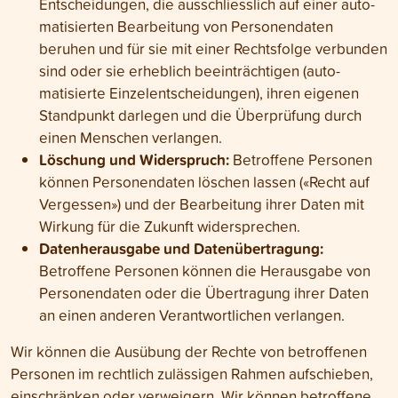
Entscheidungen, die ausschliess­lich auf einer auto­
matisierten Bearbeitung von Personen­daten
beruhen und für sie mit einer Rechts­folge verbunden
sind oder sie erheblich beein­trächtigen (auto­
matisierte Einzel­entscheidungen), ihren eigenen
Stand­punkt darlegen und die Über­prüfung durch
einen Menschen verlangen.
Löschung und Widerspruch:
Betroffene Personen
können Personen­daten löschen lassen («Recht auf
Ver­gessen») und der Bear­beitung ihrer Daten mit
Wirkung für die Zukunft wider­sprechen.
Datenherausgabe und Datenübertragung:
Betroffene Personen können die Heraus­gabe von
Personen­daten oder die Übe­rtragung ihrer Daten
an einen anderen Verant­wortlichen verlangen.
Wir können die Ausübung der Rechte von betroffenen
Personen im recht­lich zu­lässigen Rahmen auf­schieben,
ein­schränken oder ver­weigern. Wir können betroffene