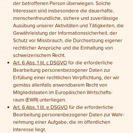
der betroffenen Person überwiegen. Solche
Interessen sind insbesondere die dauerhafte,
menschen­freundliche, sichere und zuverlässige
Ausübung unserer Aktivitäten und Tätig­keiten, die
Gewähr­leistung der Informations­sicherheit, der
Schutz vor Miss­brauch, die Durch­setzung eigener
recht­licher Ansprüche und die Ein­haltung von
schweizerischem Recht.
Art. 6 Abs. 1 lit. c DSGVO
für die erforderliche
Bearbeitung personen­bezogener Daten zur
Erfüllung einer recht­lichen Ver­pflichtung, der wir
gemäss allen­falls anwendbarem Recht von
Mitgliedstaaten im Europäischen Wirtschafts­
raum (EWR) unterliegen.
Art. 6 Abs. 1 lit. e DSGVO
für die erforderliche
Bearbeitung personen­bezogener Daten zur Wahr­
nehmung einer Aufgabe, die im öffent­lichen
Interesse liegt.