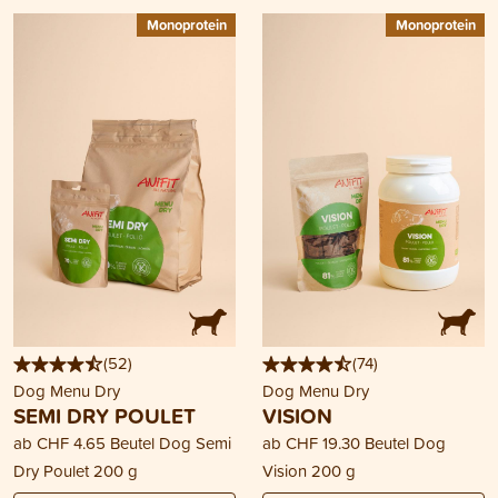
Monoprotein
Monoprotein
(
52
)
(
74
)
Dog Menu Dry
Dog Menu Dry
SEMI DRY POULET
VISION
ab
CHF 4.65
Beutel Dog Semi
ab
CHF 19.30
Beutel Dog
Dry Poulet 200 g
Vision 200 g