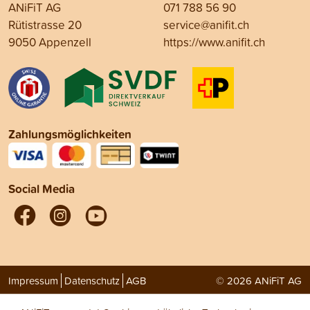
ANiFiT AG
071 788 56 90
Rütistrasse 20
service@anifit.ch
9050 Appenzell
https://www.anifit.ch
Zahlungsmöglichkeiten
Social Media
Impressum
Datenschutz
AGB
© 2026 ANiFiT AG