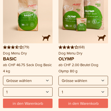
(
79
)
(
68
)
Dog Menu Dry
Dog Menu Dry
BASIC
OLYMP
ab
CHF 46.75
Sack Dog Basic
ab
CHF 2.00
Beutel Dog
4 kg
Olymp 80 g
in den Warenkorb
in den Warenkorb