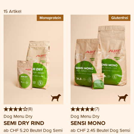
15
Artikel
Monoprotein
Glutenfrei
(
8
)
(
7
)
Dog Menu Dry
Dog Menu Dry
SEMI DRY RIND
SENSI MONO
ab
CHF 5.20
Beutel Dog Semi
ab
CHF 2.45
Beutel Dog Sensi