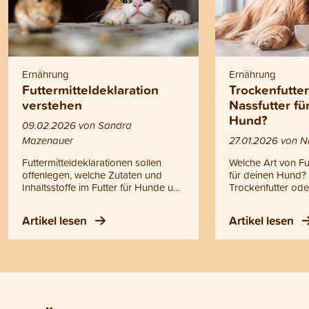
Ernährung
Ernährung
Futtermitteldeklaration
Trockenfutte
verstehen
Nassfutter f
Hund?
09.02.2026 von Sandra
Mazenauer
27.01.2026 von Ni
Futtermitteldeklarationen sollen
Welche Art von Futt
offenlegen, welche Zutaten und
für deinen Hund? F
Inhaltsstoffe im Futter für Hunde und
Trockenfutter ode
Katzen enthalten sind. In der Praxis
Selber kochen? O
bleibt das aber oft unklar, und viele
Entscheidung ist 
Artikel lesen
Artikel lesen
Tierhalterinnen und Tierhalter
des Geschmacks. G
wissen nicht, worauf sie achten
mit allen Fütterun
müssen. Wir erklären dir, wie du
gesunde Ernährun
Futtermitteldeklarationen richtig liest
Dennoch gibt es 
und zeigen dir die Unterschiede
Unterschiede, di
zwischen unserer Deklaration und
solltest. Hier erfä
derjenigen vieler
bei der richtigen 