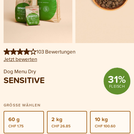
103 Bewertungen
Jetzt bewerten
Dog Menu Dry
31
%
SENSITIVE
FLEISCH
GRÖSSE WÄHLEN
60 g
2 kg
10 kg
CHF 1.75
CHF 26.85
CHF 100.60