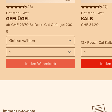
(
28
)
(
27
)
Cat Menu Wet
Cat Menu Wet
GEFLÜGEL
KALB
ab
CHF 23.70
6x Dose Cat Geflügel 200
CHF 34.20
g
12x Pouch Cat Kalb
in den Warenkorb
in den
Immer up-to-date.