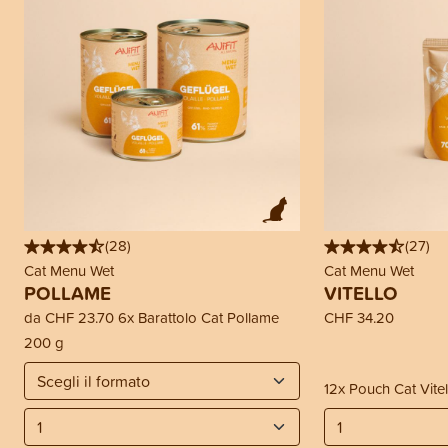
(
28
)
(
27
)
Cat Menu Wet
Cat Menu Wet
POLLAME
VITELLO
da
CHF 23.70
6x Barattolo Cat Pollame
CHF 34.20
200 g
12x Pouch Cat Vitel