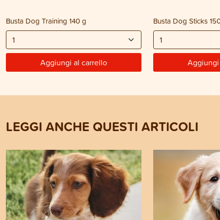
Busta Dog Training 140 g
Busta Dog Sticks 15
Aggiungi al carrello
Aggiungi 
LEGGI ANCHE QUESTI ARTICOLI