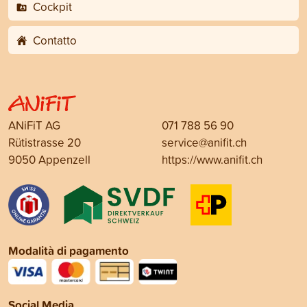
Cockpit
Contatto
ANiFiT AG
071 788 56 90
Rütistrasse 20
service@anifit.ch
9050 Appenzell
https://www.anifit.ch
Modalità di pagamento
Social Media