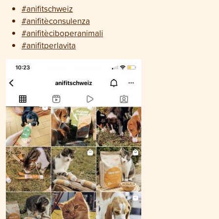
#anifitschweiz
#anifitèconsulenza
#anifitèciboperanimali
#anifitperlavita