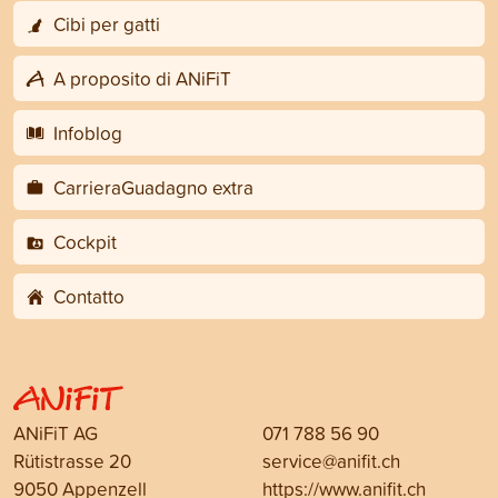
Cibi per gatti
A proposito di ANiFiT
Infoblog
CarrieraGuadagno extra
Cockpit
Contatto
ANiFiT AG
071 788 56 90
Rütistrasse 20
service@anifit.ch
9050 Appenzell
https://www.anifit.ch