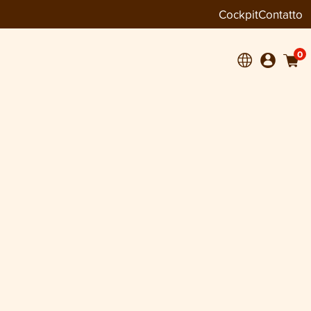
Cockpit
Contatto
0