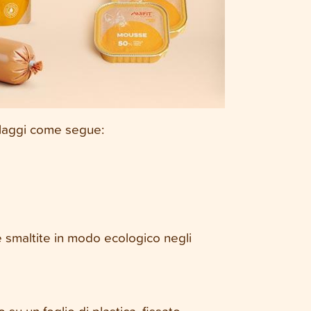
ballaggi come segue:
 smaltite in modo ecologico negli
 su un foglio di plastica, fissato