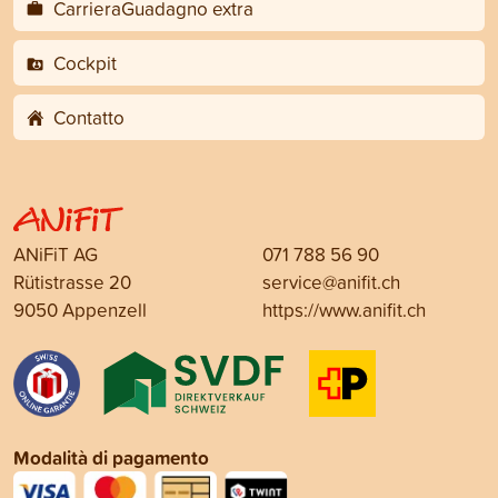
CarrieraGuadagno extra
Cockpit
Contatto
ANiFiT AG
071 788 56 90
Rütistrasse 20
service@anifit.ch
9050 Appenzell
https://www.anifit.ch
Modalità di pagamento