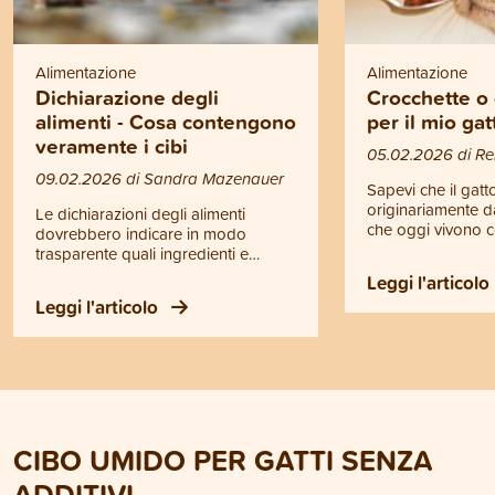
Alimentazione
Alimentazione
Dichiarazione degli
Crocchette o
alimenti - Cosa contengono
per il mio gat
veramente i cibi
05.02.2026 di Re
09.02.2026 di Sandra Mazenauer
Sapevi che il gatt
originariamente da
Le dichiarazioni degli alimenti
che oggi vivono 
dovrebbero indicare in modo
geneticamente anc
trasparente quali ingredienti e
loro antenato, il g
componenti sono contenuti nel cibo
Leggi l'articolo
africano (Felis silv
per cani e gatti. Nella pratica, però,
Leggi l'articolo
Questa informazi
spesso rimane poco chiaro e molti
fondamentale pe
proprietari non sanno a cosa
meglio le esigenze
devono prestare attenzione. Ti
tuo gatto e per sc
spieghiamo come leggere
secco o il cibo um
correttamente le dichiarazioni degli
migliore per lui. I
alimenti e ti mostriamo le differenze
scoprirai quali son
tra la nostra dichiarazione e quella
un’alimentazione c
CIBO UMIDO PER GATTI SENZA
di molti prodotti concorrenti.
e quale tipo di nut
ADDITIVI
maggiormente i s