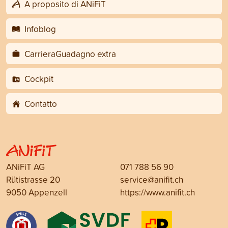
A proposito di ANiFiT
Infoblog
CarrieraGuadagno extra
Cockpit
Contatto
ANiFiT AG
071 788 56 90
Rütistrasse 20
service@anifit.ch
9050 Appenzell
https://www.anifit.ch