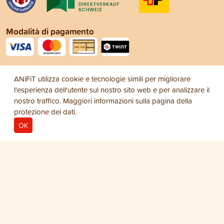
Modalità di pagamento
Social Media
ANiFiT utilizza cookie e tecnologie simili per migliorare
l'esperienza dell'utente sul nostro sito web e per analizzare il
nostro traffico. Maggiori informazioni sulla pagina della
protezione dei dati
.
OK
Note legali
Protezione dei dati
Condizioni
© 2026
generali di vendita (CGV)
ANiFiT AG
Cat Menu Wet
MOUSSE DI TROTA
CHF 88.00
−
+
1
32x Alu Tray Cat Mousse Trota 90 g