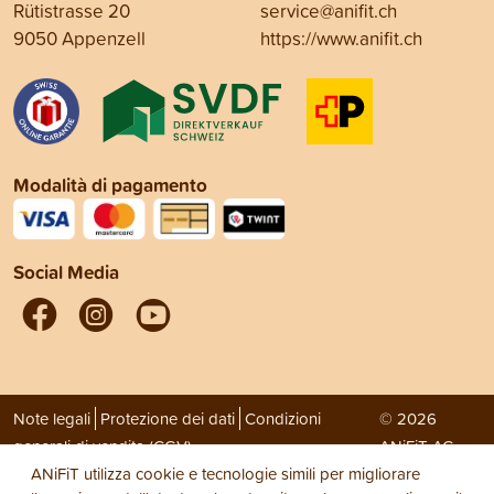
Rütistrasse 20
service@anifit.ch
9050 Appenzell
https://www.anifit.ch
Modalità di pagamento
Social Media
Note legali
Protezione dei dati
Condizioni
© 2026
generali di vendita (CGV)
ANiFiT AG
ANiFiT utilizza cookie e tecnologie simili per migliorare