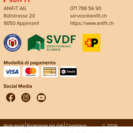
ANiFiT AG
071 788 56 90
Rütistrasse 20
service@anifit.ch
9050 Appenzell
https://www.anifit.ch
Modalità di pagamento
Social Media
Note legali
Protezione dei dati
Condizioni
© 2026
generali di vendita (CGV)
ANiFiT AG