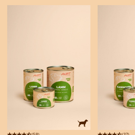
(
58
)
(
37
)