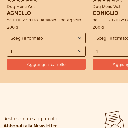
Dog Menu Wet
Dog Menu Wet
AGNELLO
CONIGLIO
da
CHF 23.70
6x Barattolo Dog Agnello
da
CHF 23.70
6x B
200 g
200 g
Aggiungi al carrello
Aggiung
Resta sempre aggiornato
Abbonati alla Newsletter