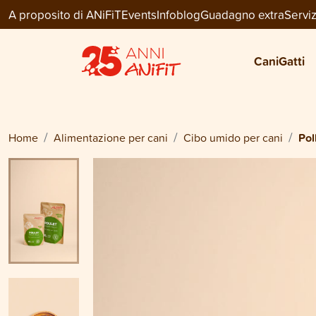
A proposito di ANiFiT
Events
Infoblog
Guadagno extra
Serviz
Dog Menu Wet
POLLO
Cani
Gatti
da
CHF 28.80
Home
Alimentazione per cani
Cibo umido per cani
Pol