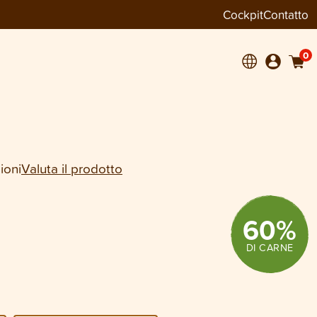
Cockpit
Contatto
−
+
1
0
ioni
Valuta il prodotto
60
%
DI CARNE