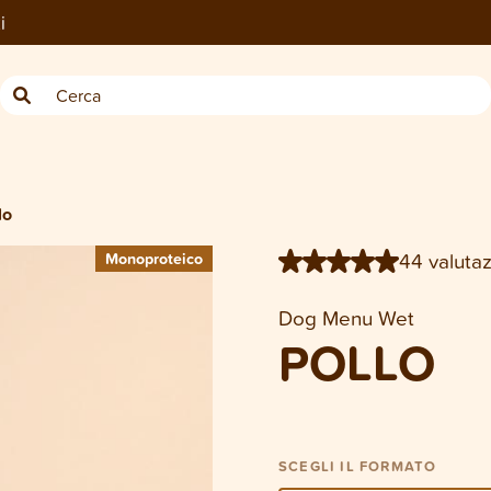
i
6 × 300 g
12 × 100 g
lo
44 valutaz
Monoproteico
Monoproteico
Dog Menu Wet
POLLO
SCEGLI IL FORMATO