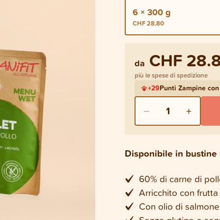
6 × 300 g
CHF 28.80
CHF 28.
da
più le spese di spedizione
+
29
Punti Zampine con
−
+
1
Disponibile in bustin
60% di carne di poll
Arricchito con frutta
Con olio di salmone 
Senza glutine e sen