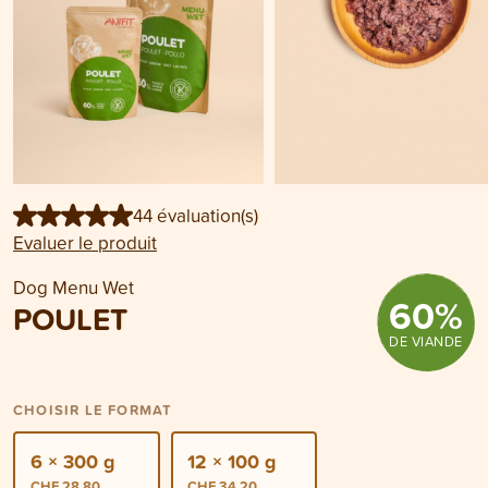
44 évaluation(s)
Evaluer le produit
Dog Menu Wet
60
%
POULET
DE VIANDE
CHOISIR LE FORMAT
6 × 300 g
12 × 100 g
CHF 28.80
CHF 34.20