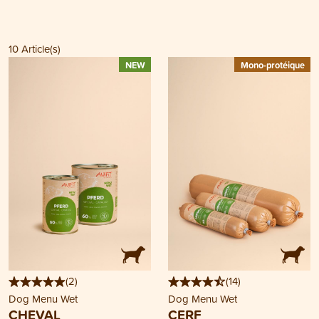
10
Article(s)
NEW
Mono-protéique
(
2
)
(
14
)
Dog Menu Wet
Dog Menu Wet
CHEVAL
CERF