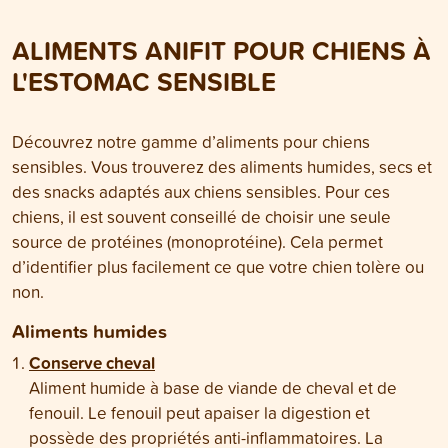
article, vous déco
les plus courantes
ALIMENTS ANIFIT POUR CHIENS À
chez les chiens e
remédier au mieu
L'ESTOMAC SENSIBLE
Découvrez notre gamme d’aliments pour chiens
sensibles. Vous trouverez des aliments humides, secs et
des snacks adaptés aux chiens sensibles. Pour ces
chiens, il est souvent conseillé de choisir une seule
source de protéines (monoprotéine). Cela permet
d’identifier plus facilement ce que votre chien tolère ou
non.
Aliments humides
Conserve cheval
Aliment humide à base de viande de cheval et de
fenouil. Le fenouil peut apaiser la digestion et
possède des propriétés anti-inflammatoires. La