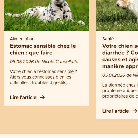
Alimentation
Santé
Estomac sensible chez le
Votre chien so
chien : que faire
diarrhée ? C
causes et agi
08.05.2026 de Nicole Cannellotto
manière appr
Votre chien a l’estomac sensible ?
05.01.2026 de Ni
Alors vous connaissez bien les
difficultés : troubles digestifs,
La diarrhée chez l
démangeaisons, intolérances ou un
problème auquel 
système gastro-intestinal sensible
propriétaires de c
Lire l'article
qui se déséquilibre facilement. C’est
probablement déjà
précisément là qu’intervient
Cependant, conna
l’alimentation « sensitive ». Mais que
Lire l'article
causes et savez-
signifie vraiment ce terme ? Et
remédier ? La dia
comment choisir la bonne
de nombreuses ca
alimentation pour votre chien ?
allant de troubles
des maladies gra