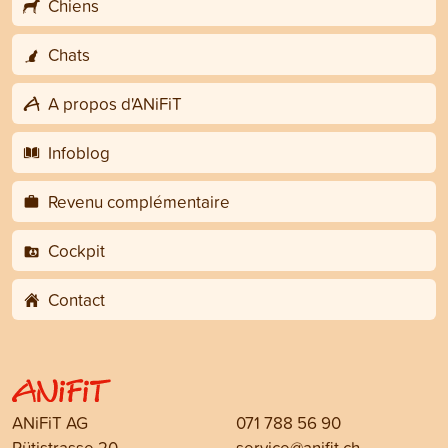
Chiens
Chats
A propos d'ANiFiT
Infoblog
Revenu complémentaire
Cockpit
Contact
ANiFiT AG
071 788 56 90
Rütistrasse 20
service@anifit.ch