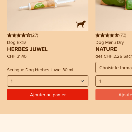
(
27
)
(
73
)
Dog Extra
Dog Menu Dry
HERBES JUWEL
NATURE
CHF 31.40
dès
CHF 2.25
Sac
Seringue Dog Herbes Juwel 30 ml
Ajouter au panier
Ajoute