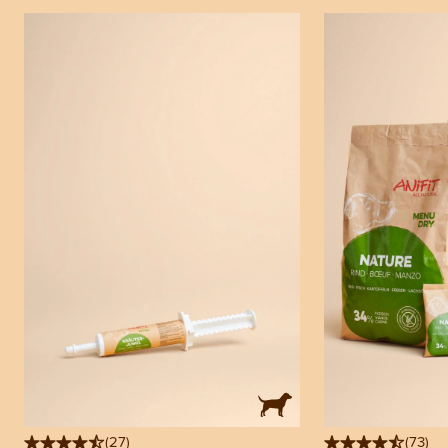
(
27
)
(
73
)