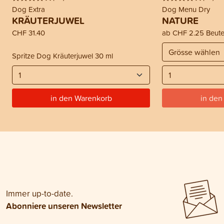
Dog Extra
Dog Menu Dry
KRÄUTERJUWEL
NATURE
CHF 31.40
ab
CHF 2.25
Beute
Spritze Dog Kräuterjuwel 30 ml
in den Warenkorb
in den
Immer up-to-date.
Abonniere unseren Newsletter