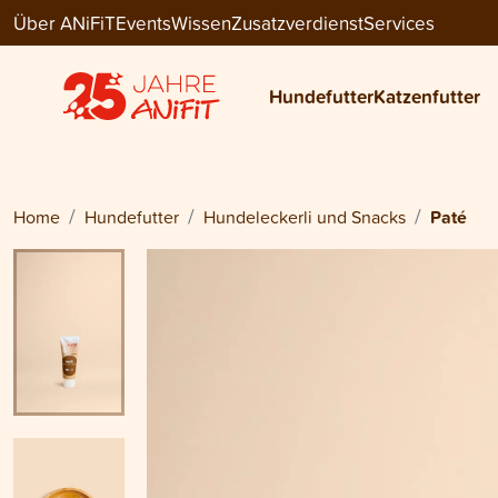
Über ANiFiT
Events
Wissen
Zusatzverdienst
Services
Dog Snack / Cat Snack
PATÉ
Hundefutter
Katzenfutter
CHF 6.60
Home
Hundefutter
Hundeleckerli und Snacks
Paté