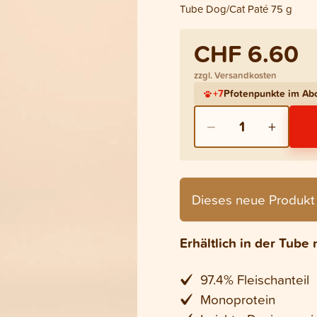
Tube Dog/Cat Paté 75 g
CHF 6.60
zzgl. Versandkosten
+
7
Pfotenpunkte im A
−
+
1
Dieses neue Produkt 
Erhältlich in der Tub
97.4% Fleischanteil
Monoprotein