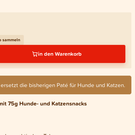
bo sammeln
in den Warenkorb
ersetzt die bisherigen Paté für Hunde und Katzen.
e mit 75g Hunde- und Katzensnacks