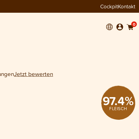
Cockpit
Kontakt
+
1
0
ungen
Jetzt bewerten
97.4
%
FLEISCH