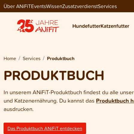
Über ANiFiT
Events
Wissen
Zusatzverdienst
Services
Hundefutter
Katzenfutter
Home
Services
Produktbuch
PRODUKTBUCH
In unserem ANiFiT-Produktbuch findest du alle unser
und Katzenernährung. Du kannst das
Produktbuch h
ausdrucken.
Das Produktbuch ANiFiT entdecken