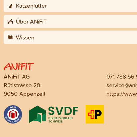
Katzenfutter
Über ANiFiT
Wissen
ANiFiT AG
071 788 56
Rütistrasse 20
service@anif
9050 Appenzell
https://www.