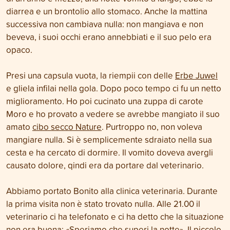
diarrea e un brontolio allo stomaco. Anche la mattina
successiva non cambiava nulla: non mangiava e non
beveva, i suoi occhi erano annebbiati e il suo pelo era
opaco.
Presi una capsula vuota, la riempii con delle
Erbe Juwel
e gliela infilai nella gola. Dopo poco tempo ci fu un netto
miglioramento. Ho poi cucinato una zuppa di carote
Moro e ho provato a vedere se avrebbe mangiato il suo
amato
cibo secco Nature
. Purtroppo no, non voleva
mangiare nulla. Si è semplicemente sdraiato nella sua
cesta e ha cercato di dormire. Il vomito doveva avergli
causato dolore, qindi era da portare dal veterinario.
Abbiamo portato Bonito alla clinica veterinaria. Durante
la prima visita non è stato trovato nulla. Alle 21.00 il
veterinario ci ha telefonato e ci ha detto che la situazione
non era buona: «Speriamo che superi la notte». Il piccolo