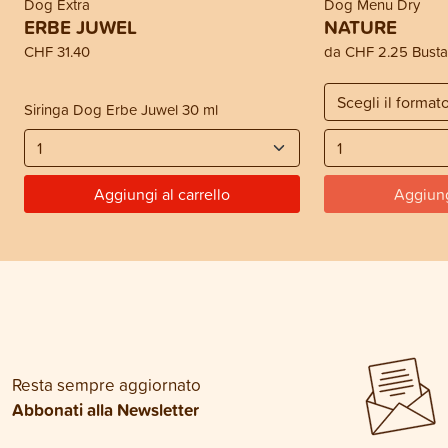
Dog Extra
Dog Menu Dry
ERBE JUWEL
NATURE
CHF 31.40
da
CHF 2.25
Bust
Siringa Dog Erbe Juwel 30 ml
Aggiungi al carrello
Aggiung
Resta sempre aggiornato
Abbonati alla Newsletter