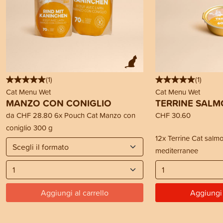
(
1
)
(
1
)
Cat Menu Wet
Cat Menu Wet
MANZO CON CONIGLIO
TERRINE SAL
da
CHF 28.80
6x Pouch Cat Manzo con
CHF 30.60
coniglio 300 g
12x Terrine Cat salm
mediterranee
Aggiungi al carrello
Aggiungi 