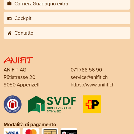
CarrieraGuadagno extra
Cockpit
Contatto
ANiFiT AG
071 788 56 90
Rütistrasse 20
service@anifit.ch
9050 Appenzell
https://www.anifit.ch
Modalità di pagamento