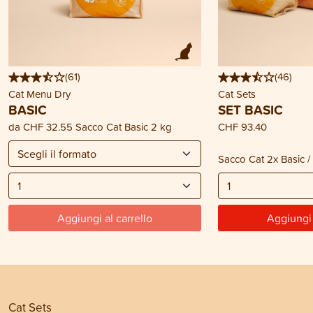
(
61
)
(
46
)
Cat Menu Dry
Cat Sets
BASIC
SET BASIC
da
CHF 32.55
Sacco Cat Basic 2 kg
CHF 93.40
Sacco Cat 2x Basic /
Aggiungi al carrello
Aggiungi 
Cat Sets