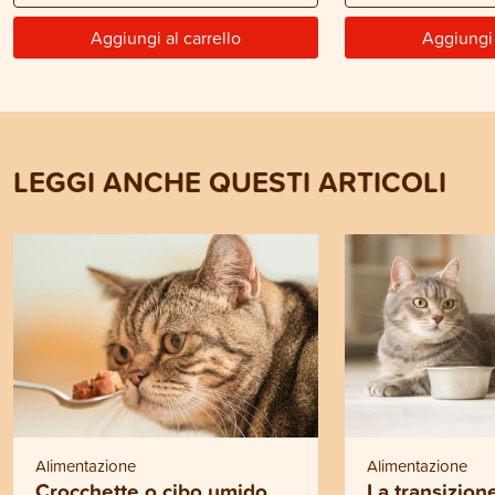
Aggiungi al carrello
Aggiungi 
LEGGI ANCHE QUESTI ARTICOLI
Alimentazione
Alimentazione
Crocchette o cibo umido
La transizion