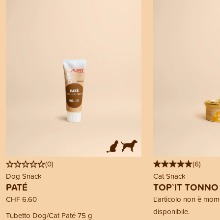
(
0
)
(
6
)
Dog Snack
Cat Snack
PATÉ
TOP`IT TONNO
CHF 6.60
L'articolo non è mo
disponibile.
Tubetto Dog/Cat Paté 75 g