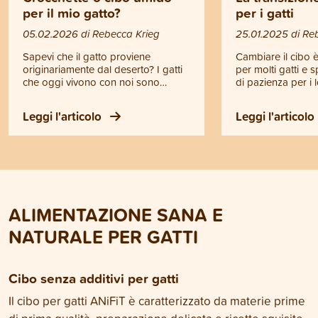
per il mio gatto?
per i gatti
05.02.2026 di Rebecca Krieg
25.01.2025 di Re
Sapevi che il gatto proviene
Cambiare il cibo 
originariamente dal deserto? I gatti
per molti gatti e
che oggi vivono con noi sono
di pazienza per i l
geneticamente ancora molto vicini al
Che si tratti di abi
loro antenato, il gatto selvatico
schizzinosità o ca
Leggi l'articolo
Leggi l'articolo
africano (Felis silvestris lybica).
tratta di mangiare
Questa informazione è
mente tutta loro. 
fondamentale per comprendere
buongustai e han
meglio le esigenze nutrizionali del
molto individuali i
tuo gatto e per scegliere se il cibo
Mentre alcuni gatt
secco o il cibo umido sia la scelta
altri preferiscono
migliore per lui. In questo articolo
cibo. In questo ar
ALIMENTAZIONE SANA E
scoprirai quali sono i principi di
scoprirai come aff
un’alimentazione corretta per il gatto
di alimentazione
NATURALE PER GATTI
e quale tipo di nutrizione rispetta
favorendo la salut
maggiormente i suoi bisogni
del tuo gatto.
naturali.
Cibo senza additivi per gatti
Il cibo per gatti ANiFiT è caratterizzato da materie prime