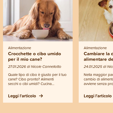
Alimentazione
Alimentazione
Crocchette o cibo umido
Cambiare la d
per il mio cane?
alimentare d
27.01.2026 di Nicole Cannellotto
24.01.2025 di Nic
Quale tipo di cibo è giusto per il tuo
Nella maggior part
cane? Cibo pronto? Alimenti
cambio di aliment
secchi o cibi umidi? Cucina
avviene senza prob
casalinga? Dieta BARF? La
sono alcune cose
decisione è in parte una questione
per rendere la tran
Leggi l'articolo
Leggi l'articolo
di gusto. Fondamentalmente, con
piacevole possibil
tutte le varianti di alimentazione è
a quattro zampe. 
possibile una nutrizione sana.
consigli e informa
Tuttavia ci sono differenze
questo articolo de