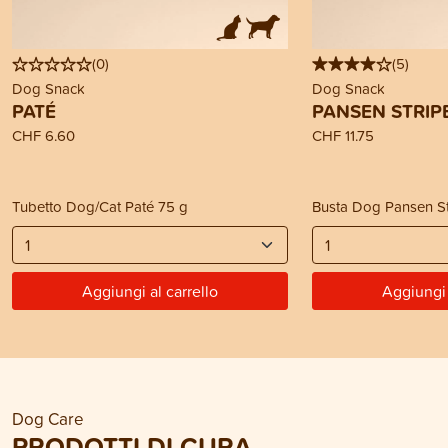
(
0
)
(
5
)
Dog Snack
Dog Snack
PATÉ
PANSEN STRIP
CHF 6.60
CHF 11.75
Tubetto Dog/Cat Paté 75 g
Busta Dog Pansen St
Aggiungi al carrello
Aggiungi 
Dog Care
PRODOTTI DI CURA