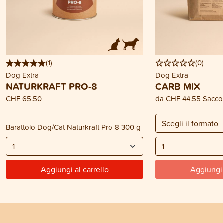
(
1
)
(
0
)
Dog Extra
Dog Extra
NATURKRAFT PRO-8
CARB MIX
CHF 65.50
da
CHF 44.55
Sacco
Barattolo Dog/Cat Naturkraft Pro-8 300 g
Aggiungi al carrello
Aggiungi 