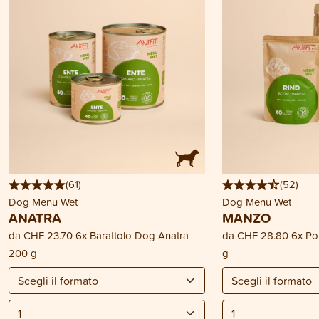
(
61
)
(
52
)
Dog Menu Wet
Dog Menu Wet
ANATRA
MANZO
da
CHF 23.70
6x Barattolo Dog Anatra
da
CHF 28.80
6x P
200 g
g