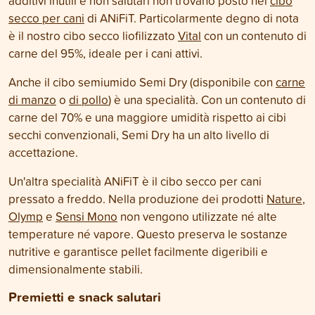
additivi inutili e non salutari non trovano posto nel
cibo
secco per cani
di ANiFiT. Particolarmente degno di nota
è il nostro cibo secco liofilizzato
Vital
con un contenuto di
carne del 95%, ideale per i cani attivi.
Anche il cibo semiumido Semi Dry (disponibile con
carne
di manzo
o
di pollo
) è una specialità. Con un contenuto di
carne del 70% e una maggiore umidità rispetto ai cibi
secchi convenzionali, Semi Dry ha un alto livello di
accettazione.
Un'altra specialità ANiFiT è il cibo secco per cani
pressato a freddo. Nella produzione dei prodotti
Nature
,
Olymp
e
Sensi Mono
non vengono utilizzate né alte
temperature né vapore. Questo preserva le sostanze
nutritive e garantisce pellet facilmente digeribili e
dimensionalmente stabili.
Premietti e snack salutari