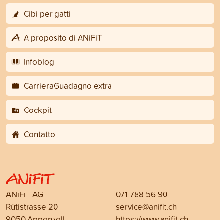
Cibi per gatti
A proposito di ANiFiT
Infoblog
CarrieraGuadagno extra
Cockpit
Contatto
ANiFiT AG
071 788 56 90
Rütistrasse 20
service@anifit.ch
9050 Appenzell
https://www.anifit.ch