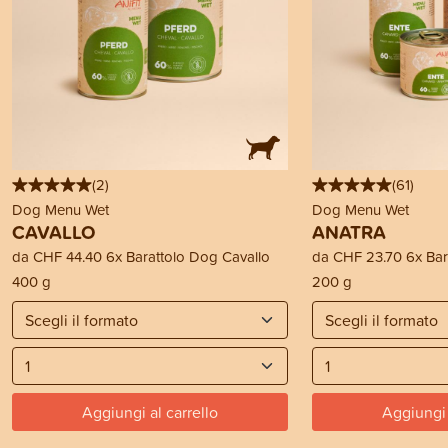
(
2
)
(
61
)
Dog Menu Wet
Dog Menu Wet
CAVALLO
ANATRA
da
CHF 44.40
6x Barattolo Dog Cavallo
da
CHF 23.70
6x Bar
400 g
200 g
Aggiungi al carrello
Aggiungi 