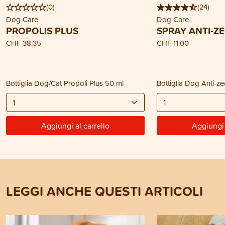
(
0
)
(
24
)
Dog Care
Dog Care
PROPOLIS PLUS
SPRAY ANTI-Z
CHF 38.35
CHF 11.00
Bottiglia Dog/Cat Propoli Plus 50 ml
Bottiglia Dog Anti-z
Aggiungi al carrello
Aggiungi 
LEGGI ANCHE QUESTI ARTICOLI