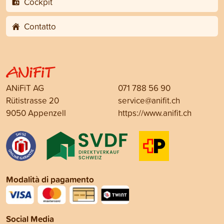
Cockpit
Contatto
ANiFiT AG
071 788 56 90
Rütistrasse 20
service@anifit.ch
9050 Appenzell
https://www.anifit.ch
Modalità di pagamento
Social Media