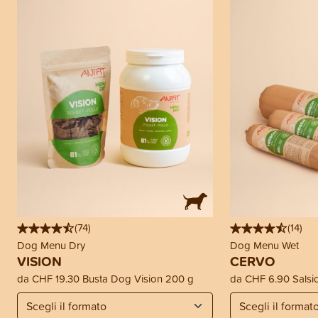
(
74
)
(
14
)
Dog Menu Dry
Dog Menu Wet
VISION
CERVO
da
CHF 19.30
Busta Dog Vision 200 g
da
CHF 6.90
Salsi