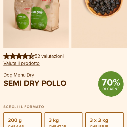
52 valutazioni
Valuta il prodotto
Dog Menu Dry
70
%
SEMI DRY POLLO
DI CARNE
SCEGLI IL FORMATO
200 g
3 kg
3 x 3 kg
CHF 4.65
CHF 47.25
CHF 135.15