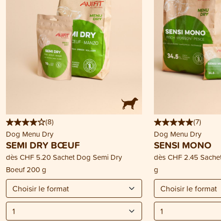
(
8
)
(
7
)
Dog Menu Dry
Dog Menu Dry
SEMI DRY BŒUF
SENSI MONO
dès
CHF 5.20
Sachet Dog Semi Dry
dès
CHF 2.45
Sache
Boeuf 200 g
g