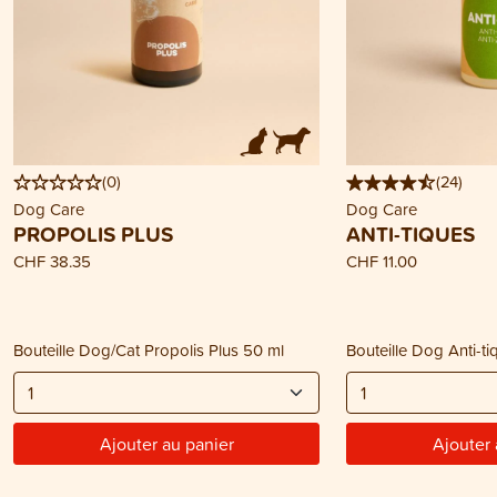
(
0
)
(
24
)
Dog Care
Dog Care
PROPOLIS PLUS
ANTI-TIQUES
CHF 38.35
CHF 11.00
Bouteille Dog/Cat Propolis Plus 50 ml
Bouteille Dog Anti-ti
Ajouter au panier
Ajouter 