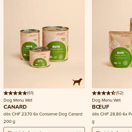
(
61
)
(
52
)
Dog Menu Wet
Dog Menu Wet
CANARD
BŒUF
dès
CHF 23.70
6x Conserve Dog Canard
dès
CHF 28.80
6x P
200 g
g