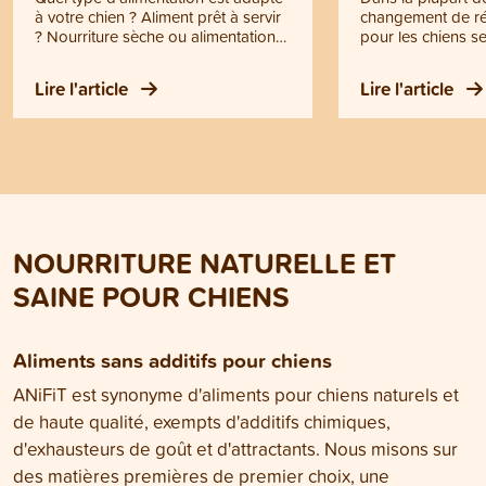
à votre chien ? Aliment prêt à servir
changement de ré
? Nourriture sèche ou alimentation
pour les chiens se
humide? Cuisine maison? Régime
Cependant, il y a
BARF ? La décision dépend en
garder à l'esprit 
Lire l'article
Lire l'article
partie des préférences. En principe,
transition aussi 
toutes ces variantes permettent une
possible pour vo
alimentation saine. Cependant, il
quatre pattes. Vo
existe des différences importantes
précieux conseils 
que vous devriez connaître. Ici, vous
dans cet article d
découvrirez ce qui compte pour
nourrir correctement votre chien.
NOURRITURE NATURELLE ET
SAINE POUR CHIENS
Aliments sans additifs pour chiens
ANiFiT est synonyme d'aliments pour chiens naturels et
de haute qualité, exempts d'additifs chimiques,
d'exhausteurs de goût et d'attractants. Nous misons sur
des matières premières de premier choix, une