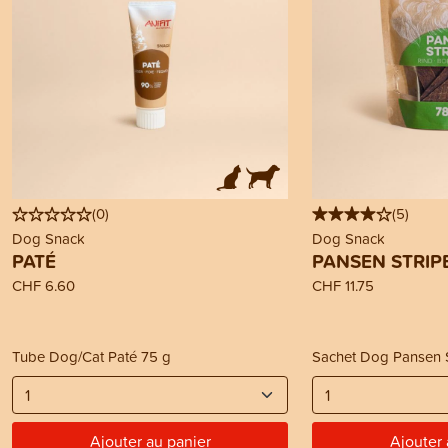
(
0
)
(
5
)
Dog Snack
Dog Snack
PATÉ
PANSEN STRIP
CHF 6.60
CHF 11.75
Tube Dog/Cat Paté 75 g
Sachet Dog Pansen 
Ajouter au panier
Ajouter 