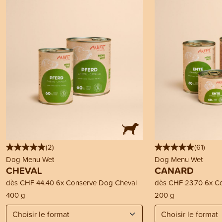
(
2
)
(
61
)
Dog Menu Wet
Dog Menu Wet
CHEVAL
CANARD
dès
CHF 44.40
6x Conserve Dog Cheval
dès
CHF 23.70
6x C
400 g
200 g