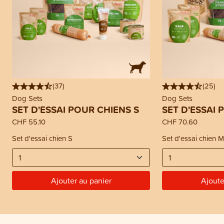
(
37
)
(
25
)
Dog Sets
Dog Sets
SET D'ESSAI POUR CHIENS S
SET D'ESSAI 
CHF 55.10
CHF 70.60
Set d'essai chien S
Set d'essai chien M
Ajouter au panier
Ajoute