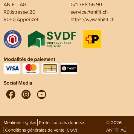
ANiFiT AG
071 788 56 90
Rütistrasse 20
service@anifit.ch
9050 Appenzell
https://www.anifit.ch
Modalités de paiement
Social Media
Mentions légales
Protection des données
© 2026
Conditions générales de vente (CGV)
ANiFiT AG