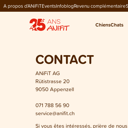
A propos d'ANiFiT
Events
Infoblog
Revenu complémentaire
S
Chiens
Chats
CONTACT
ANiFiT AG
Rütistrasse 20
9050 Appenzell
071 788 56 90
service@anifit.ch
Si vous êtes intéressés, prière de nou