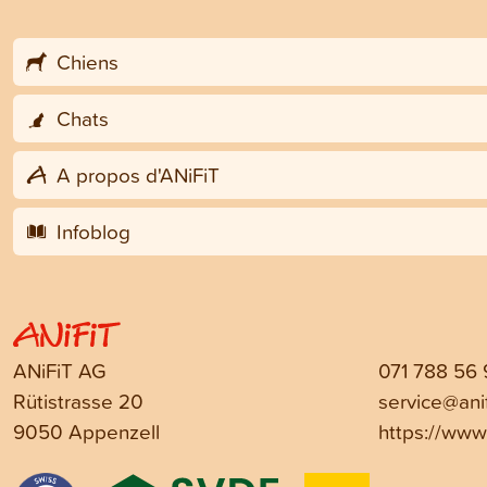
Chiens
Chats
A propos d'ANiFiT
Infoblog
ANiFiT AG
071 788 56
Rütistrasse 20
service@anif
9050 Appenzell
https://www.