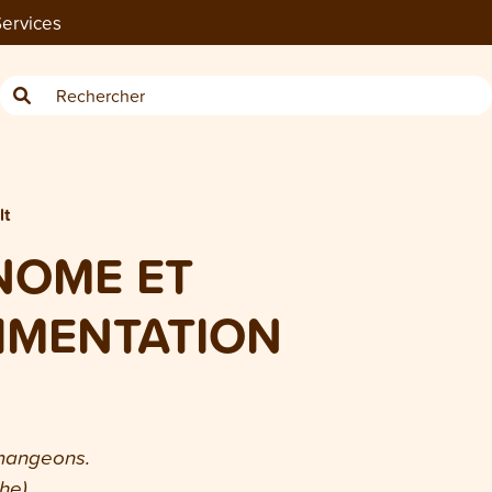
ervices
lt
NOME ET
LIMENTATION
mangeons.
he)