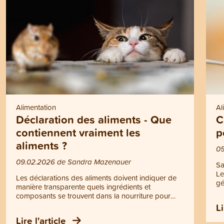
Alimentation
Al
Déclaration des aliments - Que
C
contiennent vraiment les
p
aliments ?
05
09.02.2026 de Sandra Mazenauer
Sa
Le
Les déclarations des aliments doivent indiquer de
gé
manière transparente quels ingrédients et
le
composants se trouvent dans la nourriture pour
in
chiens et chats. Dans la pratique, cependant, cela
Li
le
reste souvent peu clair et de nombreux
Lire l'article
ch
propriétaires ne savent pas à quoi ils doivent prêter