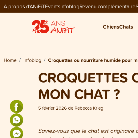
A propos d'ANiFiT
Events
Infoblog
Revenu complémentaire
S
Chiens
Chats
Home
Infoblog
Croquettes ou nourriture humide pour m
CROQUETTES 
MON CHAT ?
5 février 2026
de
Rebecca Krieg
Saviez-vous que le chat est originaire