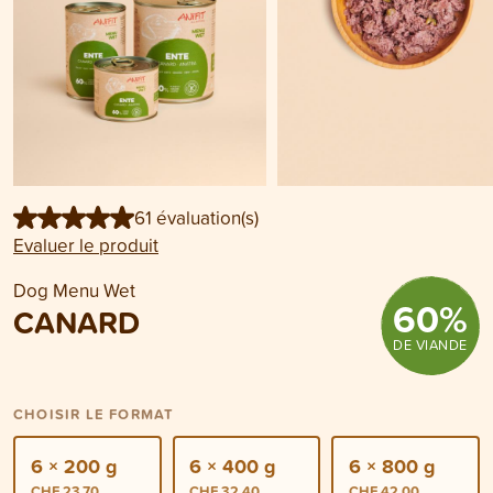
61 évaluation(s)
Evaluer le produit
Dog Menu Wet
60
%
CANARD
DE VIANDE
CHOISIR LE FORMAT
6 × 200 g
6 × 400 g
6 × 800 g
CHF 23.70
CHF 32.40
CHF 42.00