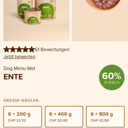
61 Bewertungen
Jetzt bewerten
Dog Menu Wet
60
%
ENTE
FLEISCH
GRÖSSE WÄHLEN
6 × 200 g
6 × 400 g
6 × 800 g
CHF 23.70
CHF 32.40
CHF 42.00