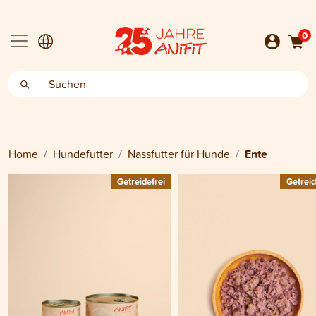
0
Home
Hundefutter
Nassfutter für Hunde
Ente
Getreidefrei
Getreid