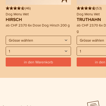
(
46
)
(
53
)
Dog Menu Wet
Dog Menu Wet
HIRSCH
TRUTHAHN
ab
CHF 23.70
6x Dose Dog Hirsch 200 g
ab
CHF 23.70
6x D
g
in den Warenkorb
in den