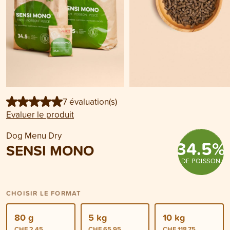
7 évaluation(s)
Evaluer le produit
Dog Menu Dry
34.5
%
SENSI MONO
DE POISSON
CHOISIR LE FORMAT
80 g
5 kg
10 kg
CHF 2.45
CHF 65.95
CHF 118.75