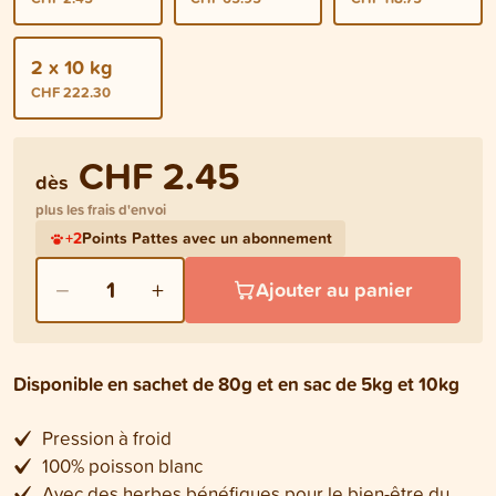
2 x 10 kg
CHF 222.30
CHF 2.45
dès
plus les frais d'envoi
+
2
Points Pattes avec un abonnement
−
+
1
Ajouter au panier
Disponible en sachet de 80g et en sac de 5kg et 10kg
Pression à froid
100% poisson blanc
Avec des herbes bénéfiques pour le bien-être du