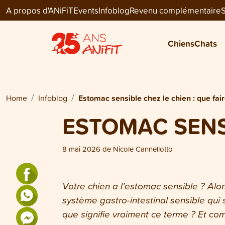
A propos d'ANiFiT
Events
Infoblog
Revenu complémentaire
S
Chiens
Chats
Home
Infoblog
Estomac sensible chez le chien : que fai
ESTOMAC SENSI
8 mai 2026
de
Nicole Cannellotto
Votre chien a l’estomac sensible ? Alor
système gastro-intestinal sensible qui s
que signifie vraiment ce terme ? Et co