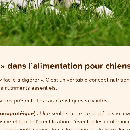
 » dans l’alimentation pour chiens
« facile à digérer ». C’est un véritable concept nutrit
es nutriments essentiels.
sibles
présente les caractéristiques suivantes :
monoprotéique) :
Une seule source de protéines animal
sme et facilite l’identification d’éventuelles intoléranc
s ingrédients comme le riz, les pommes de terre, les p