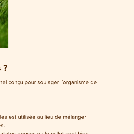
 ?
ionnel conçu pour soulager l’organisme de
es est utilisée au lieu de mélanger
es.
atates douces ou le millet sont bien