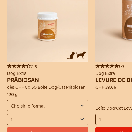
(
51
)
(
2
)
Dog Extra
Dog Extra
PRÄBIOSAN
LEVURE DE B
dès
CHF 50.50
Boîte Dog/Cat Präbiosan
CHF 39.65
120 g
Boîte Dog/Cat Levu