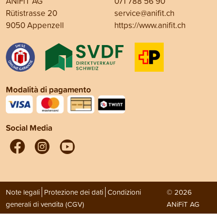
ANiFiT AG
071 788 56 90
Rütistrasse 20
service@anifit.ch
9050 Appenzell
https://www.anifit.ch
Modalità di pagamento
Social Media
Note legali
Protezione dei dati
Condizioni
© 2026
generali di vendita (CGV)
ANiFiT AG