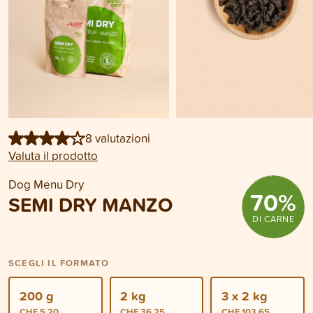
8 valutazioni
Valuta il prodotto
Dog Menu Dry
70
%
SEMI DRY MANZO
DI CARNE
SCEGLI IL FORMATO
200 g
2 kg
3 x 2 kg
CHF 5.20
CHF 36.25
CHF 103.65