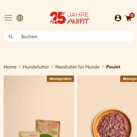
0
Home
Hundefutter
Nassfutter für Hunde
Poulet
Monoprotein
Monopro