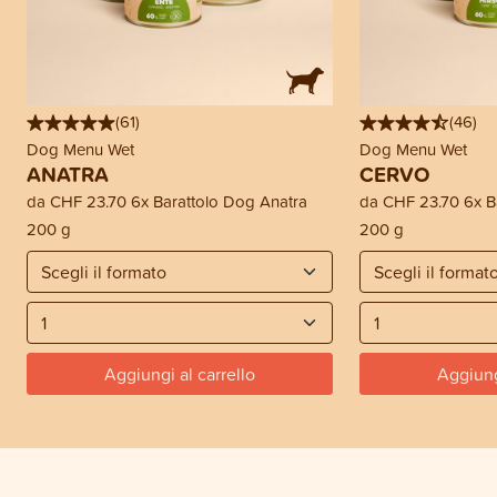
(
61
)
(
46
)
Dog Menu Wet
Dog Menu Wet
ANATRA
CERVO
da
CHF 23.70
6x Barattolo Dog Anatra
da
CHF 23.70
6x B
200 g
200 g
Aggiungi al carrello
Aggiung