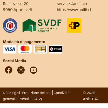
Rütistrasse 20
service@anifit.ch
9050 Appenzell
https://www.anifit.ch
Modalità di pagamento
Social Media
Note legali
Protezione dei dati
Condizioni
© 2026
generali di vendita (CGV)
ANiFiT AG